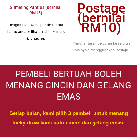
Postage
Slimming Panties (bernilai
RM15)
(bernilai
RM10)
Dengan high waist panties dapat
bantu anda kelihatan lebih kempis
& langsing.
Penghantaran percuma ke seluruh
Malaysia menggunakan Poslaju
PEMBELI BERTUAH BOLEH
MENANG CINCIN DAN GELANG
EMAS
Setiap bulan, kami pilih 3 pembeli untuk menang
lucky draw kami iaitu cincin dan gelang emas.