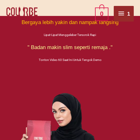
Skip
1
0
1
to
Bergaya lebih yakin dan nampak langsing
content
Lipat-Lipat Menggeleber Tersorok Rapi
" Badan makin slim seperti remaja ."
Tonton Video 60 Saat Ini Untuk Tengok Demo