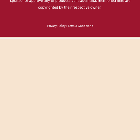
sponsor or approve any of products. All trademarks mentioned here are
copyrighted by their respective owner.
Privacy Policy
|
Term & Conditions