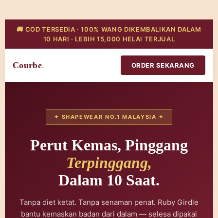
🚚 COD TERSEDIA · 100% WANG DIKEMBALIKAN DALAM
10 HARI · LEBIH 15,000 HELAI TERJUAL
Courbe
.
ORDER SEKARANG
✦ SHAPEWEAR NO.1 MALAYSIA ✦
Perut Kemas, Pinggang
Terpinggang,
Dalam 10 Saat.
Tanpa diet ketat. Tanpa senaman penat. Ruby Girdle
bantu kemaskan badan dari dalam — selesa dipakai