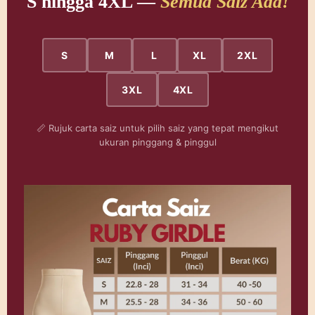
S hingga 4XL —
Semua Saiz Ada!
S
M
L
XL
2XL
3XL
4XL
📏 Rujuk carta saiz untuk pilih saiz yang tepat mengikut
ukuran pinggang & pinggul