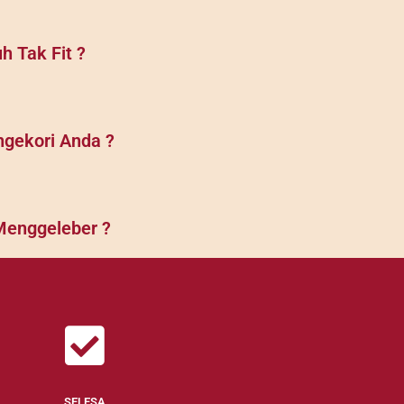
 Tak Fit ?
ngekori Anda ?
Menggeleber ?
SELESA