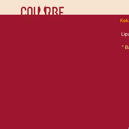
Skip
to
Kek
content
Lip
" B